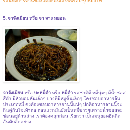
รสนิยมการทานของแต่ละคนเสิร์ฟพร้อมซุปหม้อไฟ
5.
จาจังเมียน หรือ จา จาง มยอน
จาจังเมียน
หรือ
บะหมี่ดำ
หรือ
หมี่ดำ
รสชาติดี หมี่นุ่มๆ มีน้ำซอส
สีดำ มีหัวหอมหั่นเล็กๆ บางทีมีหมูชิ้นเล็กๆ ใครชอบอาหารจีน
ประเภทหมี่ คงต้องชอบอาหารจานนี้แน่ๆ ปกติอาหารจานนี้จะ
กินคู่กับไชเท้าดอ ตอนแรกมันยังเป็นหมี่ขาวๆเพราะน้ำซอสจะ
ซ่อนอยู่ด้านล่าง เราต้องคลุกก่อน เรียกว่า เป็นเมนูยอดฮิตติด
อันดับอีกอย่าง