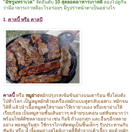
“มัชรูมทราเวล”
จัดอันดับ
10 สุดยอดอาหารเกาหลี
ลองไปดูกัน
ว่ามีอาหารเกาหลีอะไรอร่อยๆ มีรูปร่าหน้าตาเป็นอย่างไร
1.
คาลบี้ หรือ คาลบี
คาลบี้
หรือ
หมูย่าง
หมักปรุงรสเข้มข้นย่างบนเตาร้อน ซึ่งโด่งดัง
ไปทั่วโลก เป็นหมูหมักด้วยเครื่องหมักแบบสูตรลับเฉพาะ หมักจน
ได้ที่ แล้วนำเนื้้อหมูสดใส่จานมาให้เราย่างเอง หรือเขาย่างให้
เรียบร้อย เป็นหมูสามชั้นเส้นยาวๆ คล้ายๆเบคอน แต่หั่นหนากว่า
พร้อมไซด์ดิชหลายอย่าง เช่น กิมจิ ถั่วงอกสุก และอื่นๆอีกหลาย
อย่าง พอหมูเริ่มสุก ใช้กรรไกรตัดหมูเป็นชิ้นเล็กๆ รับประทานกับ
ซัมจัง หรือ น้ำจิ้มหมูย่างสไตล์เกาหลีที่ทำจากเต้าเจี้ยว ห่อด้วยผัก