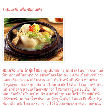
7.
ซัมเคทัง หรือ ซัมกเยทัง
ซัมเคทัง
หรือ
ไก่ตุ๋นโสม
เมนูเปิปพิสดาร ต้นตำหรับชาววังเกาหลี
ที่คนเกาหลีนิยมทานกันอย่างน้อยเดือนละ 1 ครั้ง เชื่อกันว่าบำรุง
และเสริมสุขภาพ เสิร์ฟท่านละ 1 ตัว ในหม้อดินร้อน ทานเพื่อ
บำรุงสุขภาพและชูกำลัง โดยไก่สดมายัดไส้ด้วย โสมเกาหลี ข้าว
เหนียวนึ่งสุก และเครื่องเทศต่างๆ โสมพุทราจีน กระเทียม ต้น
หอม ยัดเข้าไปในตัวไก่แล้ว ตุ๋นกับน้ำซุปจนเนื้อไก่เปื่อยยุ่ยได้ที่
เสิร์ฟมาร้อนๆ ซดน้ำซุปรสออกจืดๆ น้ำต้มไก่ แต่จะมีเครื่องปรุง
คือเกลือ พริกไทย และงาขาว ไว้ให้โรยเพิ่มรสชาติความเค็มไม่