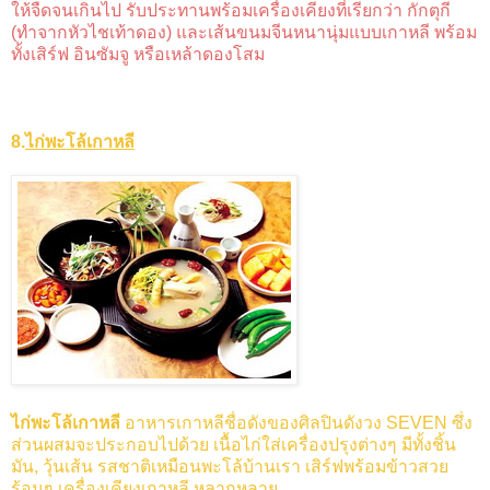
ให้จืดจนเกินไป รับประทานพร้อมเครื่องเคียงที่เรียกว่า กักตุกี
(ทำจากหัวไชเท้าดอง) และเส้นขนมจีนหนานุ่มแบบเกาหลี พร้อม
ทั้งเสิร์ฟ อินซัมจู หรือเหล้าดองโสม
8.
ไก่พะโล้เกาหลี
ไก่พะโล้เกาหลี
อาหารเกาหลีชื่อดังของศิลปินดังวง SEVEN ซึ่ง
ส่วนผสมจะประกอบไปด้วย เนื้อไก่ใส่เครื่องปรุงต่างๆ มีทั้งชิ้น
มัน, วุ้นเส้น รสชาติเหมือนพะโล้บ้านเรา เสิร์ฟพร้อมข้าวสวย
ร้อนๆ เครื่องเคียงเกาหลี หลากหลาย