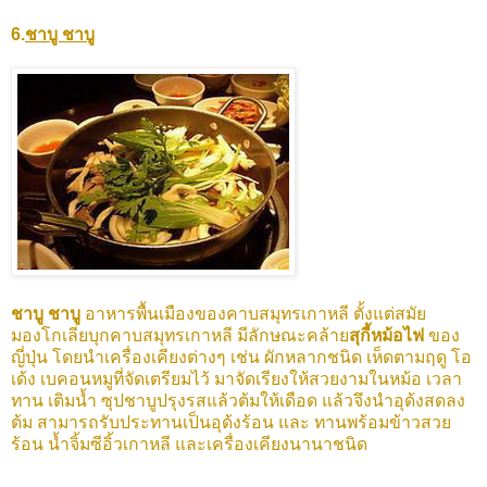
6.
ชาบู ชาบู
ชาบู ชาบู
อาหารพื้นเมืองของคาบสมุทรเกาหลี ตั้งแต่สมัย
มองโกเลียบุกคาบสมุทรเกาหลี มีลักษณะคล้าย
สุกี้หม้อไฟ
ของ
ญี่ปุ่น โดยนำเครื่องเคียงต่างๆ เช่น ผักหลากชนิด เห็ดตามฤดู โอ
เด้ง เบคอนหมูที่จัดเตรียมไว้ มาจัดเรียงให้สวยงามในหม้อ เวลา
ทาน เติมน้ำ ซุปชาบูปรุงรสแล้วต้มให้เดือด แล้วจึงนำอุด้งสดลง
ต้ม สามารถรับประทานเป็นอุด้งร้อน และ ทานพร้อมข้าวสวย
ร้อน น้ำจิ้มซีอิ้วเกาหลี และเครื่องเคียงนานาชนิด