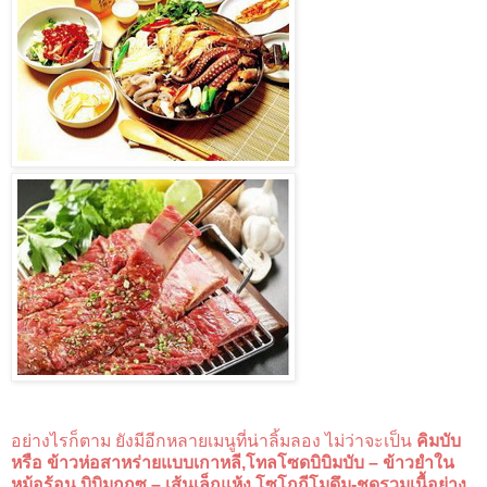
อย่างไรก็ตาม ยังมีอีกหลายเมนูที่น่าลิ้มลอง ไม่ว่าจะเป็น
คิมบับ
หรือ ข้าวห่อสาหร่ายแบบเกาหลี,โทลโซดบิบิมบับ – ข้าวยำใน
หม้อร้อน,บิบิมกุกซู – เส้นเล็กแห้ง,โซโกกีโมดึม-ชุดรวมเนื้อย่าง