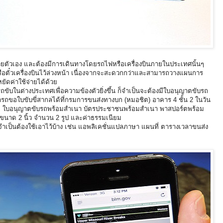
ด้วยตัวเอง และต้องมีการเดินทางโดยรถไฟหรือเครื่องบินภายในประเทศนั้นๆ
ฟหรือตั๋วเครื่องบินไว้ล่วงหน้า เนื่องจากจะสะดวกกว่าและสามารถวางแผนการ
ัดค่าใช้จ่ายได้ด้วย
ารถขับในต่างประเทศเพื่อความข้องตัวยิ่งขึ้น ก็จำเป็นจะต้องมีใบอนุญาตขับรถ
รถขอใบขับขี่สากลได้ที่กรมการขนส่งทางบก (หมอชิต) อาคาร 4 ชั้น 2 ในวัน
ี้คือ ใบอนุญาตขับรถพร้อมสำเนา บัตรประชาชนพร้อมสำเนา พาสปอร์ตพร้อม
ขนาด 2 นิ้ว จำนวน 2 รูป และค่าธรรมเนียม
จำเป็นต้องใช้เอาไว้บ้าง เช่น แอพลิเคชั่นแปลภาษา แผนที่ ตารางเวลาขนส่ง