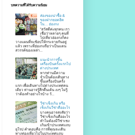
บทความที่ได้รับความนิยม
ส่องของน่าซื้อ &
ของฝากยอดฮิต
ใน… ฮ่องกง
“สวัสดีค่ะทุกคน เรา
เชื่อว่าหลายๆ คนที่
ไปเที่ยวฮ่องกงก็คง
วางแผนที่จะช้อปให้กระจายกันอยู่
แล้ว เพราะที่ฮ่องกงถือว่าเป็นแดน
สวรรค์ของเหล่า...
แนะนำการขึ้น
เครื่องบินครั้งแรกไป
ต่างประเทศ
หากท่านมีความ
จำเป็นต้องเดินทาง
ขึ้นเครื่องบินครั้ง
แรก เพื่อเดินทางไปต่างประเทศคน
เดียว ท่านอาจรู้สึกตื่นเต้น งงๆ ไม่รู้
ว่าต้องทำอย่างไรบ้าง วั...
วีซ่าเช็งเก้น หรือ
เช็งเก้นวีซ่าคืออะไร
บางคนอาจสงสัยว่า
วีซ่าเช็งเก้นคืออะไร
ทำไมต้องมีวีซ่าเชง
เก้นเข้าประเทศแถบ
ยุโรป คำตอบคือ การที่คุณจะเดิน
ทางท่องเที่ยวไปในประเทศแถบ