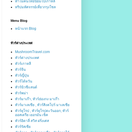
ทำไมคนไทยนิยมไปเกาหลี
ทริปมหัศจรรย์เที่ยวกรุงโซล
Menu Blog
หน้าแรก Blog
ทัวร์ต่างประเทศ
MushroomTravel.com
ทัวร์ต่างประเทศ
ทัวร์เกาหลี
ทัวร์จีน
ทัวร์ญี่ปุ่น
ทัวร์ไต้หวัน
ทัวร์นิวซีแลนด์
ทัวร์พม่า
ทัวร์มาเก๊า, ทัวร์ฮ่องกง มาเก๊า
ทัวร์มาเลเซีย , ทัวร์สิงคโปร์ มาเลเชีย
ทัวร์ยุโรป , ทัวร์ยุโรปตะวันออก, ทัวร์
ออสเตรีย เยอรมัน เช็ค
ทัวร์อิตาลี่ สวิส ฝรั่งเศส
ทัวร์รัสเซีย