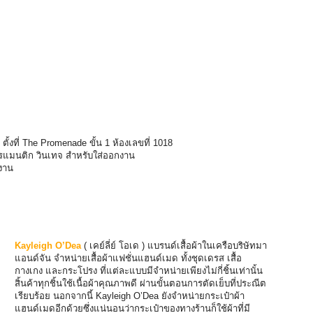
ตั้งที่ The Promenade ขั้น 1 ห้องเลขที่ 1018
ก วินเทจ สำหรับใส่ออกงาน
งาน
Kayleigh O’Dea
( เคย์ลี่ย์ โอเด ) แบรนด์เสื้อผ้าในเครือบริษัทมา
แอนด์จัน จำหน่ายเสื้อผ้าแฟชั่นแฮนด์เมด ทั้งชุดเดรส เสื้อ
กางเกง และกระโปรง ที่แต่ละแบบมีจำหน่ายเพียงไม่กี่ชิ้นเท่านั้น
สิ้นค้าทุกชิ้นใช้เนื้อผ้าคุณภาพดี ผ่านขั้นตอนการตัดเย็บที่ประณีต
เรียบร้อย นอกจากนี้ Kayleigh O’Dea ยังจำหน่ายกระเป๋าผ้า
แฮนด์เมดอีกด้วยซึ่งแน่นอนว่ากระเป๋าของทางร้านก็ใช้ผ้าที่มี