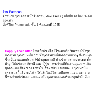
ร้าน Pattanan
จำหน่าย ชุดเดรส แม๊กซี่เดรส ( Maxi Dress ) เสื้อยืด เครื่องประดับ
รองเท้า
ตั้งที่The Promenade ขั้น 1 ห้องเลขที่ 1045
Happily Ever After
ร้านเสื้อผ้า สไตล์โรแมนติก วินเทจ มีทั้งชุด
แต่งงาน ชุดงานหมั้น รวมทั้งชุดสำหรับใส่ออกงานต่างๆ ซึ่งงานทุก
ชิ้นเป็นงานแฮนด์เมด ใช้ผ้าคุณภาพดี นำเข้าจากต่างประเทศ ทั้ง
ผ้าลูกไม้ฝรั่งเศส อิตาลี และ ญี่ปุ่น ทางร้านมีทีมงานคุณภาพเป็น
ผู้ออกแบบเสื้อผ้าเอง จึงทำให้เสื้อผ้ามีเพียงแบบละ 1 ชุดเท่านั้น
เพราะฉะนั้นรับรองได้ว่าใส่แล้วไม่มีใครเหมือนแน่นอน นอกจาก
นี้ทางร้านยังรับออกแบบและตัดชุดตามออเดอร์ของลูกค้าอีกด้วย