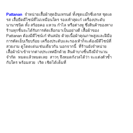
Pattanan
จำหน่ายเสื้อผ้าสุดอินเทรนด์ ทั้งชุดแม๊กซี่เดรส ชุดเด
รส เสื้อยืดดีไซน์ที่ไม่เหมือนใคร รองเท้าสุดเก๋ เครื่องประดับ
นานาชนิด ทั้ง สร้อยคอ แหวน กำไล หรือต่างหู ซึ่งสินค้าของทาง
ร้านทุกชิ้นจะได้รับการคัดเลือกมาเป็นอย่างดี เสื้อผ้าของ
Pattanan ต้องมีดีไซน์เก๋ ทันสมัย ด้วยเนื้อผ้าคุณภาพสูงและฝีมือ
การตัดเย็บเรียบร้อย เครื่องประดับและรองเท้าก็จะต้องมีดีไซน์ที่
สวยงาม ดูโดดเด่นเช่นเดียวกัน นอกจากนี้ ที่ร้านยังจำหน่าย
เสื้อผ้านำเข้าจากต่างประเทศอีกด้วย สินค้าบางชิ้นจึงมีจำนวน
จำกัด หมดแล้วหมดเลย สาวๆ จึงหมดกังวลได้ว่า จะแต่งตัวซ้ำ
กับใคร พร้อมสวย เริด เชิดได้เต็มที่