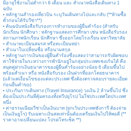
มีอายุใช้งานไม่ต่ำกว่า 6 เดือน และ สำเนาหนังสือเดินทาง 1
ฉบับ
• หลักฐานสำรองเที่ยวบิน ระบุวันเดินทางไปและกลับ (**ห้ามซื้อ
ตั๋วก่อนได้รับวีซ่า**)
• ต้นฉบับหนังสือรับรองการทำงานของผู้ยื่นคำร้อง (สำหรับ
นักเรียน นักศึกษา : หลักฐานแสดงการศึกษา เช่น หนังสือรับรอง
สถานภาพนักเรียน นักศึกษา ซึ่งออกโดยโรงเรียน มหาวิทยาลัย
• สำเนาทะเบียนสมรส หรือทะเบียนหย่า
• สำเนาใบเปลี่ยนชื่อ หรือนามสกุล
• หลักฐานการเงินของผู้ยื่นคำร้องซึ่งแสดงว่าสามารถรับผิดชอบ
ค่าใช้จ่ายในระหว่างการพำนักอยู่ในกลุ่มประเทศเชงเก้นได้ คือ
สมุดคู่ฝากเงินธนาคารของผู้ยื่นคำร้องอย่างน้อย 6 เดือนขึ้นไป
พร้อมสำเนา หรือ หนังสือรับรอง เงินฝากที่ออกโดยธนาคาร
(แล้วแต่เงื่อนไขของแต่ละประเทศ ซึ่งต้องตรวจสอบรายละเอียด
ก่อนยื่นคำขอ)
• ประกันการเดินทาง (Travel Insurance) วงเงิน 2 ล้านขึ้นไป ซึ่ง
ต้องเป็นประกันที่คุ้มครองทั้งทวีปยุโรป ไม่ใช่ประเทศใดประเทศ
หนึ่ง
• ค่าธรรมเนียมวีซ่าเป็นเงินบาท (ยกเว้นประเทศฮังการี ต้องจ่าย
เป็นเงินยูโร) รับเฉพาะเงินสดเท่านั้นต้องเตรียมเงินไปให้พอดี (**
ราคาอาจเปลี่ยนแปลง โปรดโทรเช็ค **)