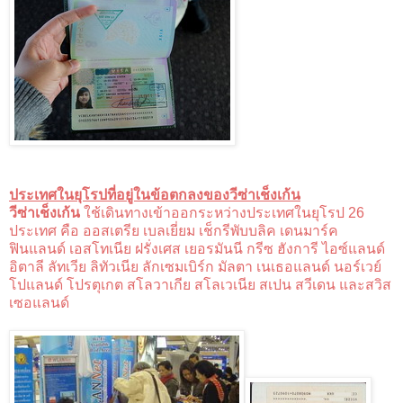
ประเทศในยุโรปที่อยู่ในข้อตกลงของวีซ่าเช็งเก้น
วีซ่าเช็งเก้น
ใช้เดินทางเข้าออกระหว่างประเทศในยุโรป 26
ประเทศ คือ ออสเตรีย เบลเยี่ยม เช็กรีพับบลิค เดนมาร์ค
ฟินแลนด์ เอสโทเนีย ฝรั่งเศส เยอรมันนี กรีซ ฮังการี ไอซ์แลนด์
อิตาลี ลัทเวีย ลิทัวเนีย ลักเซมเบิร์ก มัลตา เนเธอแลนด์ นอร์เวย์
โปแลนด์ โปรตุเกต สโลวาเกีย สโลเวเนีย สเปน สวีเดน และสวิส
เซอแลนด์