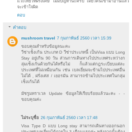
แวะเที่ยวที่ฝรั้งเศษ ไม่มีปัญหานะครับ เดียวคนเข้ามาอ่านแล้ว
จะเข้าใจผิด
ตอบ
คำตอบ
mushroom travel
7 กุมภาพันธ์ 2560 เวลา 15:39
ขอบคุณสำหรับข้อมูลนะคะ
วีซ่าเช็งเก้น ประเภท D วีซ่าประเภทนี้ เป็นVisa แบบ Long
Stay อยู่เกิน 90 วัน ส่วนการเดินทางไปประเทศระหว่างก
ลุ่มเช็งเก้นด้วยกันได้หรือไม่ ก็แล้วแต่กฎระเบียบแต่ละ
ประเทศที่ไม่เหมือนกัน เช่น เบลเยี่ยมจะข้ามไปประเทศอื่น
ไม่ได้ , ฝรั่งเศส / เยอรมัน สามารถข้ามไปประเทศในกลุ่ม
เช็งเก้นได้
มัชรูมทราเวล Update ข้อมูลให้เรียบร้อยแล้วนะคะ - -
ขอบคุณค่ะ
ไม่ระบุชื่อ
26 กุมภาพันธ์ 2560 เวลา 17:48
Visa Type D แบบ Long stay สามารถเดินทางออกนอก
ประเทศเบลเยี่ยมได้ภายใน 3 เดือนแรกค่ะ หลังจากนั้นต้อง