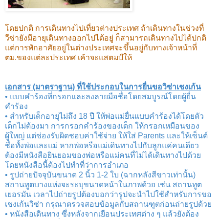
โดยปกติ การเดิน
ทางไปเที่ยวต่างประเทศ ถ้าเดินทางในช่วงที่
วีซ่ายังมีอายุเดินทางออกไปได้อยู่ ก็สามารถเดินทางไปได้ปกติ
แต่การพักอาศัยอยู่ในต่างประเทศจะขึ้นอยู่กับทางเจ้าหน้าที่
ตม.ของแต่ละประเทศ เค้าจะแสตมป์ให้
เอกสาร (มาตราฐาน) ที่ใช้ประกอบในการยื่นขอวิซ่าเชงเก้น
• แบบคำร้องที่กรอกและลงลายมือชื่อโดยสมบูรณ์โดยผู้ยื่น
คำร้อง
• สำหรับเด็กอายุไม่ถึง 18 ปี ให้พ่อแม่ยื่นแบบคำร้องได้โดยตัว
เด็กไม่ต้องมา การกรอกคำร้องของเด็ก ให้กรอกเหมือนของ
ผู้ใหญ่ แต่ช่องรับผิดชอบค่าใช้จ่าย ให้ใส่ Parents และให้เซ็นต์
ชื่อทั้งพ่อและแม่ หากพ่อหรือแม่เดินทางไปกับลูกแค่คนเดียว
ต้องมีหนังสือยินยอมของพ่อหรือแม่คนที่ไม่ได้เดินทางไปด้วย
โดยหนังสือนี้ต้องไปทำที่ว่าการอำเภอ
• รูปถ่ายปัจจุบันขนาด 2 นิ้ว 1-2 ใบ (ฉากหลังสีขาวเท่านั้น)
สถานทูตบางแห่งจะระบุขนาดหน้าในภาพด้วย เช่น สถานทูต
เยอรมัน เวลาไปถ่ายรูปต้องบอกว่ารูปจะนำไปใช้สำหรับการขอ
เชงเก้นวิซ่า กรุณาตรวจสอบข้อมูลกับสถานฑูตก่อนถ่ายรูปด้วย
• หนังสือเดินทาง ซึ่งหลังจากเยือนประเทศต่าง ๆ แล้วยังต้อง