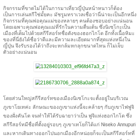
กิจกรรมที่ขาดไม่ได้ในการมาเที่ยวญี่ปุ่นหน้าหนาวก็ต้อง
เป็นการเล่นสกีใช่มั้ยคะ มัชรูมทราเวลเชื่อว่านี่น่าจะเป็นอีกหนึ่ง
กิจกรรมที่คุณพ่อคุณแม่ของหลายๆ คนต้องชอบอย่างแน่นอน
โดยเฉพาะคุณพ่อคุณแม่ที่รักในความตื่นเต้น ซึ่งนิเซโกะเป็น
เมืองที่เต็มไปด้วยสกีรีสอร์ทชื่อดังของฮอกไกโด อีกทั้งเนื้อหิมะ
ของที่นี่ยังได้ชื่อว่าดีและมีความละเอียดมากที่สุดแห่งหนึ่งใน
ญี่ปุ่น จึงรับรองได้ว่าถึงจะหกล้มหกลุกขนาดไหน ก็ไม่เจ็บ
ตัวอย่างแน่นอน
โดยส่วนใหญ่สกีรีสอร์ทของเมืองนิเซโกะจะตั้งอยู่ในบริเวณ
ภูเขาโยเทค่ะ ลักษณะของภูเขาแห่งนี้จะคล้ายๆ กับภูเขาไฟฟูจิ
ของฝั่งคันโต จนทำให้ได้รับฉายาว่าเป็น ฟูจิแห่งฮอกไกโด ซึ่ง
สกีรีสอร์ทมีชื่อที่ตั้งอยู่รอบๆ ภูเขาเทโยก็ได้แก่ Niseko Annupuri
และหากเดินทางออกไปนอกเมืองอีกหน่อยก็จะเป็นสกีรีสอร์ทที่