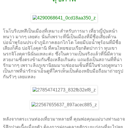
โนโบริเบทสึเป็นเมืองที่เหมาะสำหรับการมา เที่ยวญี่ปุ่นหน้า
หนาว มากๆ เลยค่ะ นั่นก็เพราะที่นี่เป็นเมืองที่มีชื่อเสียงด้าน
บ่อน้ำพุร้อนประจำภูมิภาคฮอกไกโด โดยมีบ่อน้ำพุร้อนที่มีชื่อ
เสียงก็คือ บ่อจิโงคุดานิ ที่คนไทยชอบเรียกติดปากว่า หุบเขา
นรกจิโงคุดานินั่นแหละค่ะ ซึ่งในความเป็นจริงแล้วที่นี่มีความ
สวยงามซึ่งตรงข้ามกันชื่อเหลือเกินค่ะ แถมยังเป็นสถานที่ที่น่า
รักมากๆ เพราะลิงภูเขานิยมมาแช่ออนเซ็นที่นี่ในช่วงฤดูหนาว
เป็นภาพที่น่ารักน่าเอ็นดูที่ใครเห็นเป็นต้องหยิบมือถือมาถ่ายรูป
กันรัวๆ เลยแหละ
หลังจากตระเวนท่องเที่ยวมาหลายที่ คุณพ่อคุณแม่บางท่านอาจ
รู้สึกปวดเนื้อเมื่อยตัว ต้องการผ่อนคลายสักระยะก่อนที่จะไปลุย