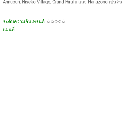
Annupuri, Niseko Village, Grand Hirafu และ Hanazono เป็นต้น
ระดับความอินเทรนด์:
✩✩✩✩✩
แผนที่: