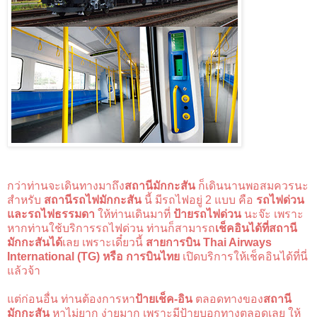
กว่าท่านจะเดินทางมาถึง
สถานีมักกะสัน
ก็เดินนานพอสมควรนะ
สำหรับ
สถานีรถไฟมักกะสัน
นี้ มีรถไฟอยู่ 2 แบบ คือ
รถไฟด่วน
และรถไฟธรรมดา
ให้ท่านเดินมาที่
ป้ายรถไฟด่วน
นะจ๊ะ เพราะ
หากท่านใช้บริการรถไฟด่วน ท่านก็สามารถ
เช็คอินได้ที่สถานี
มักกะสันได้
เลย เพราะเดี๋ยวนี้
สายการบิน Thai Airways
International (TG) หรือ การบินไทย
เปิดบริการให้เช็คอินได้ที่นี่
แล้วจ้า
แต่ก่อนอื่น ท่านต้องการหา
ป้ายเช็ค-อิน
ตลอดทางของ
สถานี
มักกะสัน
หาไม่ยาก ง่ายมาก เพราะมีป้ายบอกทางตลอดเลย ให้