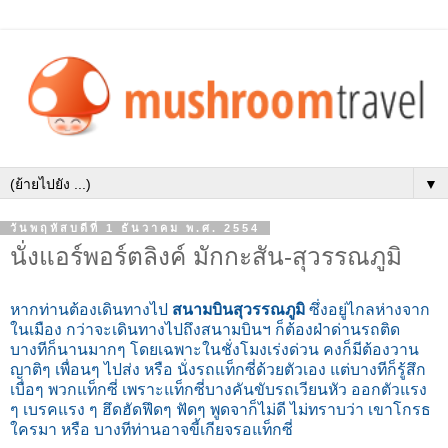
▼
วันพฤหัสบดีที่ 1 ธันวาคม พ.ศ. 2554
นั่งแอร์พอร์ตลิงค์ มักกะสัน-สุวรรณภูมิ
หากท่านต้องเดินทางไป
สนามบินสุวรรณภูมิ
ซึ่งอยู่ไกลห่างจาก
ในเมือง กว่าจะเดินทางไปถึงสนามบินฯ ก็ต้องฝ่าด่านรถติด
บางทีก็นานมากๆ โดยเฉพาะในชั่งโมงเร่งด่วน คงก็มีต้องวาน
ญาติๆ เพื่อนๆ ไปส่ง หรือ นั่งรถแท็กซี่ด้วยตัวเอง แต่บางทีก็รู้สึก
เบื่อๆ พวกแท็กซี่ เพราะแท็กซี่บางคันขับรถเวียนหัว ออกตัวแรง
ๆ เบรคแรง ๆ ฮึดฮัดฟึดๆ ฟัดๆ พูดจาก็ไม่ดี ไม่ทราบว่า เขาโกรธ
ใครมา หรือ บางทีท่านอาจขี้เกียจรอแท็กซี่