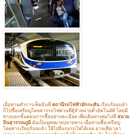
เมื่อท่านทำการเช็คอินที่
สถานีรถไฟฟ้ามักกะสัน
เรียบร้อยแล้ว
ก็ไปซื้อเหรียญโดยสารรถไฟด่วนที่ตู้จำหน่ายตั๋วอัตโนมัติ โดยมี
ทางบอกขั้นตอนการซื้ออย่างละเอียด เพื่อเดินทางต่อไปที่
สนาม
บินสุวรรณภูมิ
อันเป็นจุดหมายปลายทาง เมื่อท่านซื้อเหรียญ
โดยสารเรียบร้อยแล้ว ให้ไปยืนรอรถไฟได้เลย อาจเสียเวลา