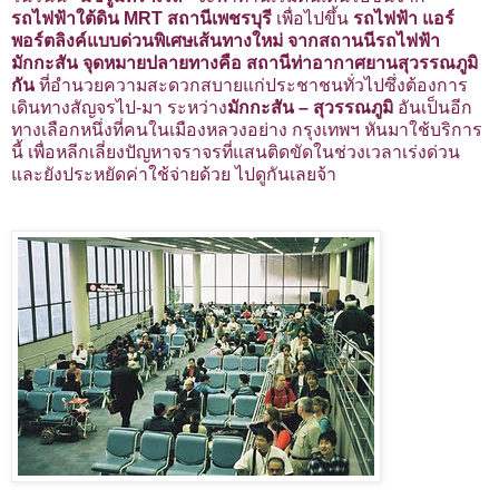
รถไฟฟ้าใต้ดิน MRT สถานีเพชรบุรี
เพื่อไปขึ้น
รถไฟฟ้า แอร์
พอร์ตลิงค์แบบด่วนพิเศษเส้นทางใหม่ จากสถานนีรถไฟฟ้า
มักกะสัน จุดหมายปลายทางคือ สถานีท่าอากาศยานสุวรรณภูมิ
กัน
ที่อำนวยความสะดวกสบายแก่ประชาชนทั่วไปซึ่งต้องการ
เดินทางสัญจรไป-มา ระหว่าง
มักกะสัน – สุวรรณภูมิ
อันเป็นอีก
ทางเลือกหนึ่งที่คนในเมืองหลวงอย่าง กรุงเทพฯ หันมาใช้บริการ
นี้ เพื่อหลีกเลี่ยงปัญหาจราจรที่แสนติดขัดในช่วงเวลาเร่งด่วน
และยังประหยัดค่าใช้จ่ายด้วย ไปดูกันเลยจ้า