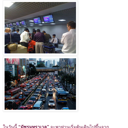
ในวันนี้
“มัชรูมทราเวล”
จะพาท่านเริ่มต้นเดินไปขึ้นจาก