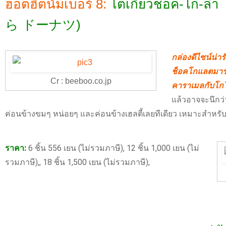
ฮอตฮิตนัมเบอร์ 8:
โตเกียวชอค-โก-ล
ら ドーナツ)
กล่องดีไซน์น่า
ช็อคโกแลตมาราด
Cr : beeboo.co.jp
คาราเมลกับโกโก
แล้วอาจจะนึกว
ค่อนข้างขมๆ หน่อยๆ และค่อนข้างเฮลตี้เลยทีเดียว เหมาะสำหรับส
ราคา:
6 ชิ้น 556 เยน (ไม่รวมภาษี), 12 ชิ้น 1,000 เยน (ไม่
รวมภาษี),, 18 ชิ้น 1,500 เยน (ไม่รวมภาษี),