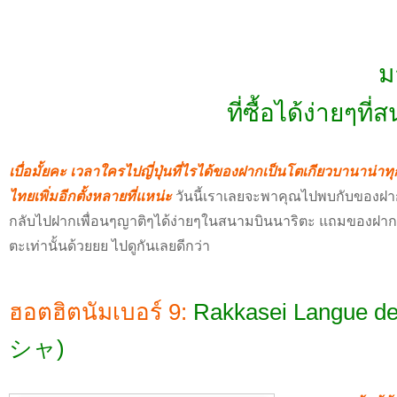
ม
ที่ซื้อได้ง่ายๆที
เบื่อมั้ยคะ เวลาใครไปญี่ปุ่นที่ไรได้ของฝากเป็นโตเกียวบานาน่าทุ
ไทยเพิ่มอีกตั้งหลายที่แหน่ะ
วันนี้เราเลยจะพาคุณไปพบกับของฝากอื
กลับไปฝากเพื่อนๆญาติๆได้ง่ายๆในสนามบินนาริตะ แถมของฝากสุดเ
ตะเท่านั้นด้วยยย ไปดูกันเลยดีกว่า
ฮอตฮิตนัมเบอร์ 9:
Rakkasei Langue
シャ)