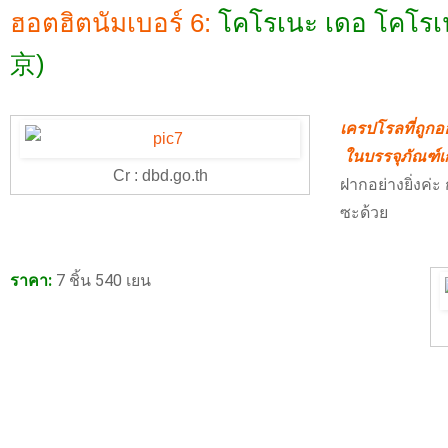
ฮอตฮิตนัมเบอร์ 6:
โคโรเนะ เดอ โค
京)
เครปโรลที่ถูก
ในบรรจุภัณฑ์เก๋
Cr : dbd.go.th
ฝากอย่างยิ่งค่ะ
ซะด้วย
ราคา:
7 ชิ้น 540 เยน