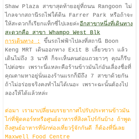
Shaw Plaza สาขาสุดท้ายอยู่ที่ถนน Rangoon ไม่
ไกลจากสถานีรถไฟใต้ดิน Farrer Park หรือถ้าจะ
ให้สะดวกก็เรียกแท็กซี่ไปเลยค่ะ
อีกสาขาหนึ่งที่เดินทาง
สะดวกคือ สาขา Whampo West Blk
การเดินทาง :
ขึ้นรถไฟฟ้าไปลงที่สถานี Boon
Keng MRT เดินออกทาง Exit B เลี้ยวขวา แล้ว
เดินไม่ถึง 3 นาที ก็จะเห็นคนต่อแถวยาวๆ คุณก็รีบ
ไปต่อซะ เพราะนี่แหละคือร้านข้าวมันไก่อันเลื่องชื่อที่
คุณตามหาอยู่นั่นเอง
ร้านแรกก็มีถึง 7 สาขาด้วยกัน
ถ้าไม่อร่อยจริงคงทำไม่ได้เนอะ เพราะฉะนั้นต้องไป
ลองให้ได้แล้วหล่ะ
ต่อมา เรามาเปลี่ยนบรรยากาศไปรับประทานข้าวมัน
ไก่ที่ฟู้ดคอร์ทหรือศูนย์อาหารที่สิงคโปร์กันบ้าง ถ้าพูด
ถึงศูนย์อาหารที่นักท่องเที่ยวรู้จักกันดี ก็ต้องที่นี่เลย
Maxwell Food Centre