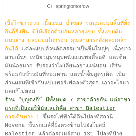
Cr : springtomorrow
เนื้อไก่ขาวอวบ เนื้อแน่น ฉ่ำซอส รสนุ่มละมุนลิ้นที่ยิ่ง
กินก็ยิ่งฟิน มีให้เลือกด้วยกันหลายแบบ ทั้งแบบต้ม
แบบย่าง และแบบไก่กรอบ คุณสามารถสั่งคละเคล้า
กันได้
แต่ละแบบล้วนคัดสรรมาเป็นชิ้นใหญ่ๆ เนื้อขาว
อวบเน้นๆ เหนียวนุ่มหนุบหนับแบบพอดี๊พอดี และติด
มันน้อยมาก รับรองว่าไม่เลี่ยนอย่างแน่นอน เสิร์ฟ
พร้อมกับข้าวมันที่หอมหวน และน้ำจิ้มสูตรเด็ด เป็น
ส่วนผสมที่เข้ากันแบบเพอร์เฟคลงตัวสุดๆ เอาอะไรมา
แลกก็ไม่ยอม
ร้าน “บุญตงกี่” มีทั้งหมด 7 สาขาด้วยกัน แต่สาขา
แรกที่เป็นออริจินัลเลยก็คือ สาขา Balestier
การเดินทาง :
ขึ้นรถไฟฟ้าใต้ดินไปลงที่สถานี
Novena ขึ้นรถเมล์ที่ฝั่งตรงข้ามไปยังโบสถ์
Balestier แล้วต่อรถเมล์สาย 131 ไปลงที่ป้าย