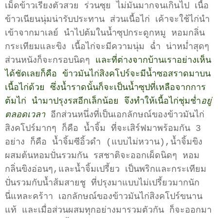
เม็ดข้าวเรียงตัวสวย ร่วนซุย ไม่มันมากจนเกินไป เนื้อ
ข้าวเนียนนุ่มน่ารับประทาน ส่วนเนื้อไก่ เค้าจะใช้ไก่นำ
เข้าจากมาเลย์ นำไปต้มในน้ำซุปกระดูกหมู หอมกลิ่น
กระเทียมและขิง เนื้อไก่จะมีความนุ่ม ฉ่ำ น่าหม่ำสุดๆ
ส่วนหนังก็จะกรอบนิดๆ
และที่ต่างจากบ้านเราอย่างเห็น
ได้ชัดเลยก็คือ ข้าวมันไก่สิงคโปร์จะมีน้ำซอสราดมาบน
เนื้อไก่ด้วย ซึ่งน้ำราดนั้นก็จะเป็นน้ำซุปที่เหลือจากการ
ต้มไก่ นำมาปรุงรสอีกเล็กน้อย จึงทำให้เนื้อไก่ชุ่มช่ำ
อยู่
ตลอดเวลา
อีกส่วนหนึ่งที่เป็นเอกลักษณ์ของข้าวมันไก่
สิงคโปร์มากๆ ก็คือ น้ำจิ้ม ที่จะเสิร์ฟมาพร้อมกัน 3
อย่าง ก็คือ น้ำจิ้มซีอิ้วดำ (แบบไม่หวาน),น้ำจิ้มขิง
ผสมต้นหอมปั่นรวมกัน รสชาติจะออกเผ็ดนิดๆ หอม
กลิ่นขิงอ่อนๆ,และน้ำจิ้มเปรี้ยว เป็นพริกและกระเทียม
ปั่นรวมกับน้ำส้มสายชู ที่ปรุงมาแบบไม่เปรี้ยวมากนัก
นี่แหละคร้าา เอกลักษณ์ของข้าวมันไก่สิงคโปร์ขนาน
แท้ และเมื่อส่วนผสมทุกอย่างมารวมตัวกัน ก็จะออกมา