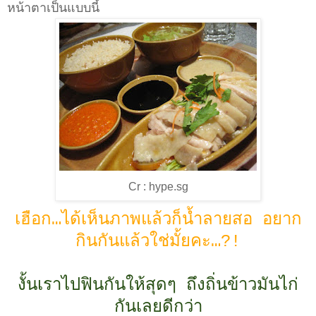
หน้าตาเป็นแบบนี้
Cr : hype.sg
เฮือก…ได้เห็นภาพแล้วก็น้ำลายสอ อยาก
กินกันแล้วใช่มั้ยคะ…?!
งั้นเราไปฟินกันให้สุดๆ ถึงถิ่นข้าวมันไก่
กันเลยดีกว่า