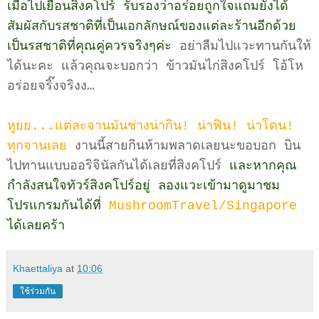
เมื่อไปเยือนสิงคโปร์ รับรองว่าอร่อยถูกใจแถมยังได้
สัมผัสกับรสชาติที่เป็นเอกลักษณ์ของแต่ละร้านอีกด้วย
เป็นรสชาติที่คุณคู่ควรจริงๆค่ะ
อย่าลืมไปแวะทานกันให้
ได้นะคะ แล้วคุณจะบอกว่า ข้าวมันไก่สิงคโปร์ โอ้โห
อร่อยจริ๊งจริงง…
หูยย...แต่ละจานมันช่างน่ากิน! น่าฟิน! น่าโดน!
ทุกจานเลย
งานนี้สายกินห้ามพลาดเลยนะขอบอก บิน
ไปทานแบบออริจินัลกันได้เลยที่สิงคโปร์
และหากคุณ
กำลังสนใจทัวร์สิงคโปร์อยู่ ลองแวะเข้ามาดูมาชม
โปรแกรมกันได้ที่
MushroomTravel/Singapore
ได้เลยคร้า
Khaettaliya
at
10:06
ใช้ร่วมกัน