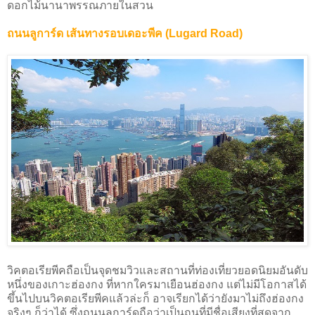
ดอกไม้นานาพรรณภายในสวน
ถนนลูการ์ด เส้นทางรอบเดอะพีค (Lugard Road)
วิคตอเรียพีคถือเป็นจุดชมวิวและสถานที่ท่องเที่ยวยอดนิยมอันดับ
หนึ่งของเกาะฮ่องกง ที่หากใครมาเยือนฮ่องกง แต่ไม่มีโอกาสได้
ขึ้นไปบนวิคตอเรียพีคแล้วล่ะก็ อาจเรียกได้ว่ายังมาไม่ถึงฮ่องกง
จริงๆ ก็ว่าได้ ซึ่งถนนลูการ์ดถือว่าเป็นถนที่มีชื่อเสียงที่สุดจาก