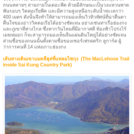
ถนนหลายๆ สายภายในเดอะพีค ด้วยมีลักษณะเป็นวงแหวนพาด
พันรอบๆ วิคตอเรียพีค และมีความสูงเหนือระดับน้ำทะเลกว่า
400 เมตร ดังนั้นจึงทำให้สามารถมองเห็นวิวทิวทัศน์ที่น่าตื่นตา
ตื่นใจของอ่าววิคตอเรียได้อย่างชัดเจน อย่างเช่นท่าเรือฮ่องกง
และภูเขาที่ห่างไกล ซึ่งหากวันไหนที่มีอากาศดี ท้องฟ้าโปร่งไร้
เมฆหมอก ก็จะสามารถมองเห็นจีนแผ่นดินใหญ่ได้อย่างชัดเจน
ส่วนชื่อของถนนนั้นตั้งตามชื่อของเซอร์เฟรดดริก ลูการ์ด ผู้
ว่าการคนที่ 14 แห่งเกาะฮ่องกง
เส้นทางเดินเขาแมคลีฮุสที่แหลมไซกุง (The MacLehose Trail
inside Sai Kung Country Park)