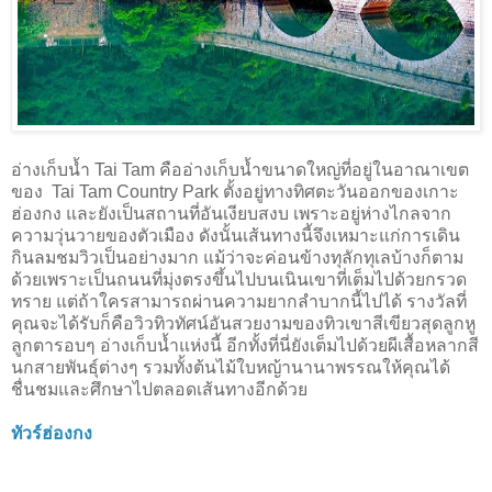
อ่างเก็บน้ำ Tai Tam คืออ่างเก็บน้ำขนาดใหญ่ที่อยู่ในอาณาเขต
ของ Tai Tam Country Park ตั้งอยู่ทางทิศตะวันออกของเกาะ
ฮ่องกง และยังเป็นสถานที่อันเงียบสงบ เพราะอยู่ห่างไกลจาก
ความวุ่นวายของตัวเมือง ดังนั้นเส้นทางนี้จึงเหมาะแก่การเดิน
กินลมชมวิวเป็นอย่างมาก แม้ว่าจะค่อนข้างทุลักทุเลบ้างก็ตาม
ด้วยเพราะเป็นถนนที่มุ่งตรงขึ้นไปบนเนินเขาที่เต็มไปด้วยกรวด
ทราย แต่ถ้าใครสามารถผ่านความยากลำบากนี้ไปได้ รางวัลที่
คุณจะได้รับก็คือวิวทิวทัศน์อันสวยงามของทิวเขาสีเขียวสุดลูกหู
ลูกตารอบๆ อ่างเก็บน้ำแห่งนี้ อีกทั้งที่นี่ยังเต็มไปด้วยผีเสื้อหลากสี
นกสายพันธุ์ต่างๆ รวมทั้งต้นไม้ใบหญ้านานาพรรณให้คุณได้
ชื่นชมและศึกษาไปตลอดเส้นทางอีกด้วย
ทัวร์ฮ่องกง