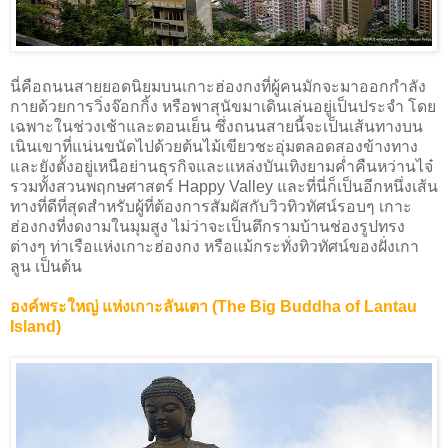
นี่คือถนนสายยอดนิยมบนเกาะฮ่องกงที่ผู้คนมักจะมาออกกำลัง
กายด้วยการวิ่งจ๊อกกิ้ง หรือพาสุนัขมาเดินเล่นอยู่เป็นประจำ โดย
เฉพาะในช่วงเช้าและตอนเย็น ซึ่งถนนสายนี้จะเป็นเส้นทางบน
เนินเขาที่แน่นขนัดไปด้วยต้นไม้เขียวชะอุ่มตลอดสองข้างทาง
และยังตั้งอยู่เหนือย่านธุรกิจและแหล่งบันเทิงยามค่ำคืนหว่านไจ๋
รวมทั้งสวนพฤกษศาสตร์ Happy Valley และที่นี่ก็เป็นอีกหนึ่งเส้น
ทางที่ดีที่สุดสำหรับผู้ที่ต้องการสัมผัสกับวิวทิวทัศน์รอบๆ เกาะ
ฮ่องกงที่งดงามในมุมสูง ไม่ว่าจะเป็นตึกรามบ้านช่องรูปทรง
ต่างๆ ท่าเรือแห่งเกาะฮ่องกง หรือแม้กระทั่งทิวทัศน์ของฝั่งเกา
ลูน เป็นต้น
องค์พระใหญ่ แห่งเกาะลันเตา (The Big Buddha of Lantau
Island)