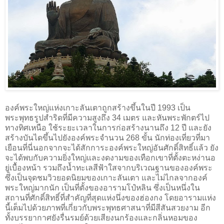
องค์พระใหญ่แห่งเกาะลันเตาถูกสร้างขึ้นในปี 1993 เป็น
พระพุทธรูปสำริดที่มีความสูงถึง 34 เมตร และหันพระพักตร์ไป
ทางทิศเหนือ ใช้ระยะเวลาในการก่อสร้างนานถึง 12 ปี และยัง
สร้างบันไดขึ้นไปยังองค์พระจำนวน 268 ขั้น นักท่องเที่ยวที่มา
เยือนที่นี่นอกจากจะได้สักการะองค์พระใหญ่อันศักดิ์สิทธิ์แล้ว ยัง
จะได้พบกับความยิ่งใหญ่และงดงามของเทือกเขาที่ตั้งตะหง่านอ
ยู่เบื้องหน้า รวมถึงน้ำทะเลสีฟ้าใสจากบริเวณฐานขององค์พระ
ซึ่งเป็นจุดชมวิวยอดนิยมของเกาะลันเตา และไม่ไกลจากองค์
พระใหญ่มากนัก เป็นที่ตั้งของอารามโป๋หลิน ซึ่งเป็นหนึ่งใน
สถานที่ศักดิ์สิทธิ์ที่สำคัญที่สุดแห่งนึ่งของฮ่องกง โดยอารามแห่ง
นี้เต็มไปด้วยภาพที่เกี่ยวกับพระพุทธศาสนาที่มีสีสันสวยงาม อีก
ทั้งบรรยากาศยังรื่นรมย์ด้วยเสียงนกร้องและกลิ่นหอมของ