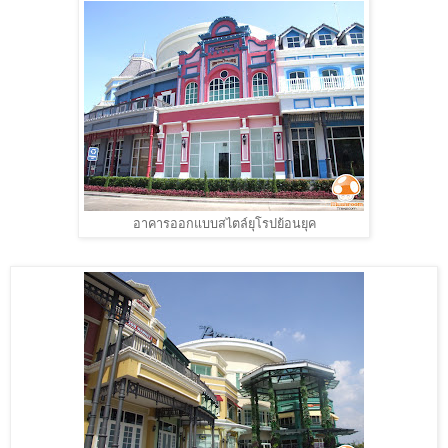
อาคารออกแบบสไตล์ยุโรปย้อนยุค