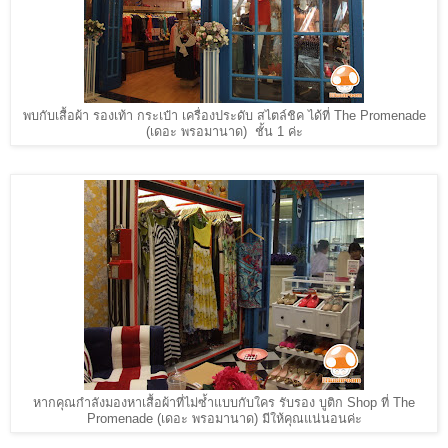
พบกับเสื้อผ้า รองเท้า กระเป๋า เครื่องประดับ สไตล์ชิค ได้ที่ The Promenade
(เดอะ พรอมานาด) ชั้น 1 ค่ะ
หากคุณกำลังมองหาเสื้อผ้าที่ไม่ซ้ำแบบกับใคร รับรอง บูติก Shop ที่ The
Promenade (เดอะ พรอมานาด) มีให้คุณแน่นอนค่ะ