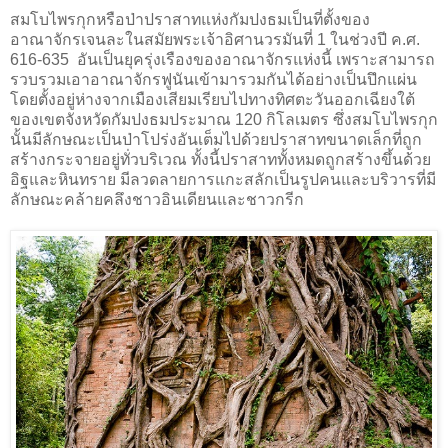
สมโบไพรกุกหรือป่าปราสาทแห่งกัมปงธมเป็นที่ตั้งของ
อาณาจักรเจนละในสมัยพระเจ้าอิศานวรมันที่ 1 ในช่วงปี ค.ศ.
616-635 อันเป็นยุครุ่งเรืองของอาณาจักรแห่งนี้ เพราะสามารถ
รวบรวมเอาอาณาจักรฟูนันเข้ามารวมกันได้อย่างเป็นปึกแผ่น
โดยตั้งอยู่ห่างจากเมืองเสียมเรียบไปทางทิศตะวันออกเฉียงใต้
ของเขตจังหวัดกัมปงธมประมาณ 120 กิโลเมตร ซึ่งสมโบไพรกุก
นั้นมีลักษณะเป็นป่าโปร่งอันเต็มไปด้วยปราสาทขนาดเล็กที่ถูก
สร้างกระจายอยู่ทั่วบริเวณ ทั้งนี้ปราสาททั้งหมดถูกสร้างขึ้นด้วย
อิฐและหินทราย มีลวดลายการแกะสลักเป็นรูปคนและบริวารที่มี
ลักษณะคล้ายคลึงชาวอินเดียนและชาวกรีก