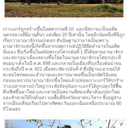
เกาะแกร์ถูกสร้างขึ้นในศตวรรษที่ 10 และมีสถานะเป็นอดีต
นครหลวงที่มีอายุสั้นๆ แค่เพียง 20 ปีเท่านั้น โดยอีกนัยหนึ่งที่นี่ถูก
เรียกว่าอาณาจักรนอกคอก สันนิษฐานว่าอาจเป็นเพราะ
อาณาจักรแห่งนี้เกิดขึ้นจากเหตุการณ์ปฏิวัติยึดอำนาจในอดีต
นั่นเอง ซึ่งเริ่มขึ้นในสมัยพระยโศวรมันที่ 1 ที่ได้ขยายอาณาจักร
และสถาปนาเมืองหลวงขึ้นใหม่ในนามอาณาจักรยโศธรปุระที่
พนมบาเค็งในปี ค.ศ. 898 และกลายเป็นเมืองที่รุ่งเรืองต่อมาจน
กระทั่งถึงปี ค.ศ. 921 เมื่อพระชัยวรมันที่ 4 ซึ่งมีฐานะอาเขยได้
สะสมไพร่พลและอำนาจและสถาปนาตนขึ้นเป็นกษัตริย์แทน
ก่อนจะสถาปนาอาณาจักรขึ้นใหม่แล้วปล่อยเกาะแกร์ให้รกร้าง
ว่างเปล่ากลางป่าใหญ่ กระทั่งปัจจุบันเกาะแกร์ได้ถูกปลุกให้ฟื้น
คืนชีพขึ้นมาใหม่ และกลายเป็นสถานที่ท่องเที่ยวอันแปลกใหม่
และท้าทายให้ไปค้นหา บนพื้นที่จังหวัดเขาพระวิหาร ซึ่งอยู่ห่าง
จากเมืองเสียมเรียบไปทางทิศตะวันออกเฉียงเหนือประมาณ 80
กิโลเมตร