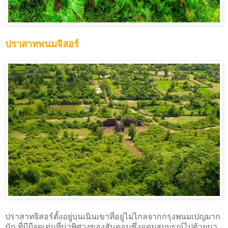
ปราสาทพนมจิสอร์
ปราสาทจิสอร์ตั้งอยู่บนเนินเขาที่อยู่ไม่ไกลจากกรุงพนมเปญมาก
นัก ที่มีมีจุดเด่นที่น่าพิศวงของสันดอนซึ่งอุดมสมบูรณ์ไปด้วยนา