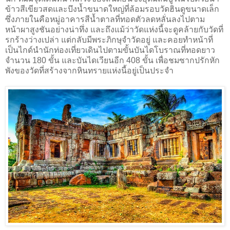
ข้าวสีเขียวสดและบึงน้ำขนาดใหญ่ที่ล้อมรอบวัดฮินดูขนาดเล็ก
ซึ่งภายในคือหมู่อาคารสีน้ำตาลที่ทอดตัวลดหลั่นลงไปตาม
หน้าผาสูงชันอย่างน่าทึ่ง และถึงแม้ว่าวัดแห่งนี้จะดูคล้ายกับวัดที่
รกร้างว่างเปล่า แต่กลับมีพระภิกษุจำวัดอยู่ และคอยทำหน้าที่
เป็นไกด์นำนักท่องเที่ยวเดินไปตามขั้นบันไดโบราณที่ทอดยาว
จำนวน 180 ขั้น และบันไดเวียนอีก 408 ขั้น เพื่อชมซากปรักหัก
พังของวัดที่สร้างจากหินทรายแห่งนี้อยู่เป็นประจำ